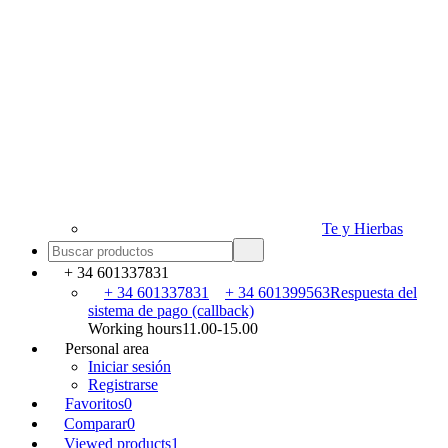
Te y Hierbas
+ 34 601337831
+ 34 601337831
+ 34 601399563
Respuesta del
sistema de pago (callback)
Working hours
11.00-15.00
Personal area
Iniciar sesión
Registrarse
Favoritos
0
Comparar
0
Viewed products
1