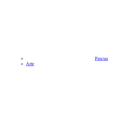
Pascua
Аrte