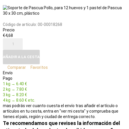
Add
Agregar
to
a
favorites
la
tabla
de
Código de artículo:
00-00018268
comparación
Precio
€4,68
AÑADIR A LA CESTA
Comparar
Favoritos
Envío
Pago
1 kg → 6.40 €
2 kg → 7.80 €
3 kg → 8.20 €
4 kg → 8.60 € etc.
mas podrás ver cuanto cuesta el envío tras añadir el artículo o
artículos en tu cesta, entra en "ver mi cesta" y comprueba que
tienes el país, región y ciudad de entrega correcto.
Te recomendamos que revises la información del