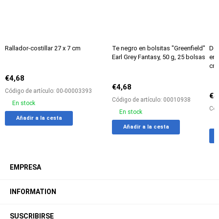
Rallador-costillar 27 х 7 cm
Te negro en bolsitas "Greenfield"
Del
Earl Grey Fantasy, 50 g, 25 bolsas
enl
cm
€4,68
€4,68
Código de artículo: 00-00003393
€4
Código de artículo: 00010938
En stock
Cód
En stock
Add
Agregar
Añadir a la cesta
Add
Agreg
to
a
Añadir a la cesta
to
a
favorites
la
favorites
la
tabla
tabla
de
de
comparación
EMPRESA
compa
INFORMATION
SUSCRIBIRSE