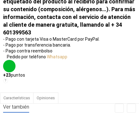
etiquetado del producto al recibirlo para confirmar
su contenido (composición, alérgenos…). Para más
información, contacta con el servicio de atención
al cliente de manera gratuita, llamando al + 34
601399563
- Pago con tarjeta Visa o MasterCard por PayPal.
- Pago por transferencia bancaria.
- Pago contra reembolso
Pedido por teléfono
Whatsapp
+23
puntos
?
Características
Opiniones
Ver también
Entrega
Entrega
Ent
Por 24 H
Por 24 H
Por 