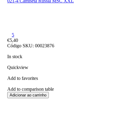
021-4 Camiseta Rússia MSC XXL
5
€5,40
Código SKU: 00023876
In stock
Quickview
Add to favorites
Add to comparison table
Adicionar ao carrinho
Frete
24 H