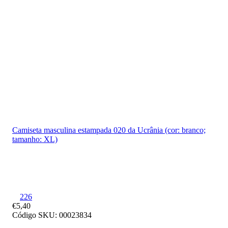
90
150
Camiseta masculina estampada 020 da Ucrânia (cor: branco;
tamanho: XL)
226
€5,40
Código SKU: 00023834