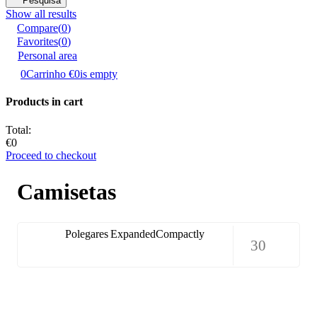
Pesquisa
Show all results
Compare
(
0
)
Favorites
(
0
)
Personal area
0
Carrinho
€0
is empty
Products in cart
Total:
€0
Proceed to checkout
Camisetas
Polegares
Expanded
Compactly
30
30
Frete
60
24 H