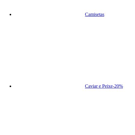
Camisetas
Caviar e Peixe
-20%