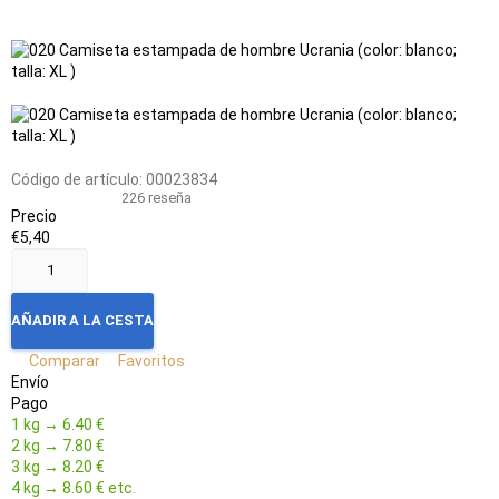
Add
Agregar
to
a
favorites
la
tabla
de
Código de artículo:
00023834
comparación
226 reseña
Precio
€5,40
AÑADIR A LA CESTA
Comparar
Favoritos
Envío
Pago
1 kg → 6.40 €
2 kg → 7.80 €
3 kg → 8.20 €
4 kg → 8.60 € etc.