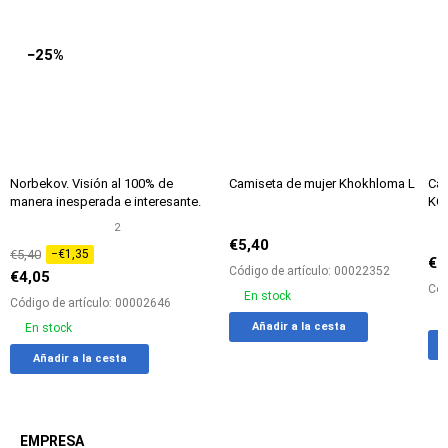
comparación
Entrega
Entrega
Ent
−25%
Por 24 H
Por 24 H
Por 
Norbekov. Visión al 100% de
Camiseta de mujer Khokhloma L
Cam
manera inesperada e interesante.
KG
2
€5,40
€5,40
−€1,35
€5
Código de artículo: 00022352
€4,05
Cód
En stock
Código de artículo: 00002646
Add
Agreg
Añadir a la cesta
En stock
to
a
Add
Agregar
Añadir a la cesta
favorites
la
to
a
tabla
favorites
la
de
tabla
compa
de
EMPRESA