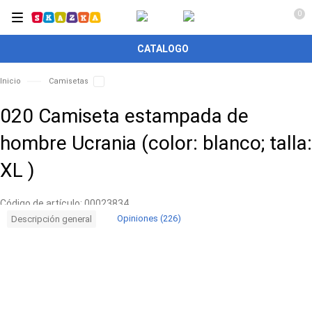
0
CATALOGO
Inicio
Camisetas
020 Camiseta estampada de
hombre Ucrania (color: blanco; talla:
XL )
Código de artículo:
00023834
Opiniones (226)
Descripción general
Entrega
Por 24 H