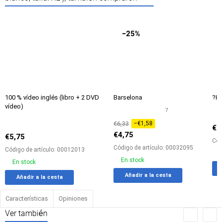
Entrega
Entrega
Ent
−25%
Por 24 H
Por 24 H
10-12
100 % vídeo inglés (libro + 2 DVD
Barselona
?Ho
vídeo)
7
€6,33
−€1,58
€8
€4,75
€5,75
Cód
Código de artículo: 00032095
Código de artículo: 00012013
En stock
En stock
Add
Agreg
Añadir a la cesta
Add
Agregar
Añadir a la cesta
to
a
to
a
favorites
la
favorites
la
Características
Opiniones
tabla
tabla
Ver también
de
de
compa