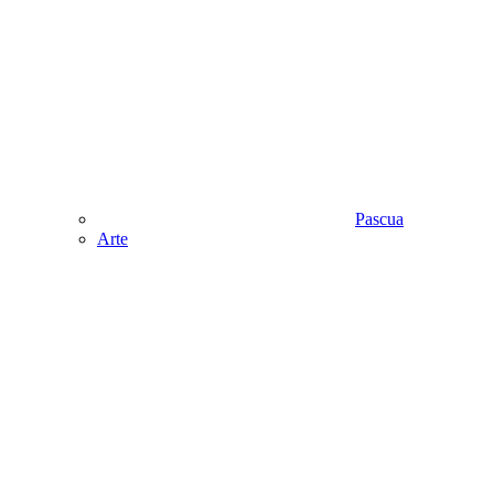
Pascua
Аrte