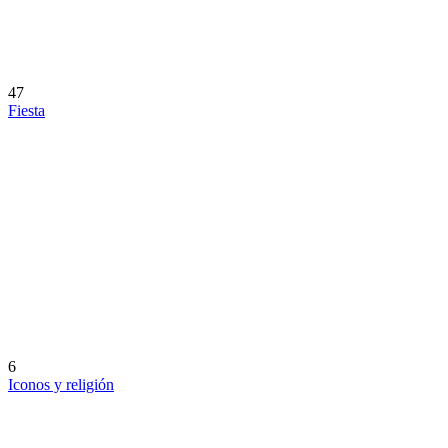
47
Fiesta
6
Iconos y religión