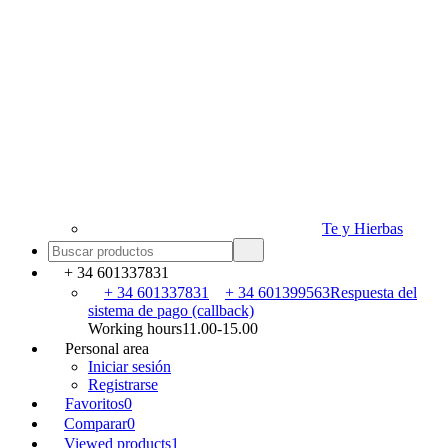
Te y Hierbas
+ 34 601337831
+ 34 601337831
+ 34 601399563
Respuesta del
sistema de pago (callback)
Working hours
11.00-15.00
Personal area
Iniciar sesión
Registrarse
Favoritos
0
Comparar
0
Viewed products
1