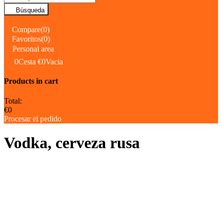
Búsqueda
Show all results
Compare
(
0
)
Favoritos
(
0
)
Personal area
0
Cesta
€0
Vacia
Products in cart
Total:
€0
Procesar el pedido
Vodka, cerveza rusa