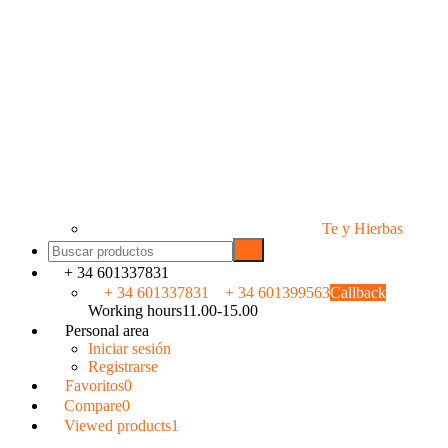
Te y Hierbas
+ 34 601337831
+ 34 601337831
+ 34 601399563
Callback
Working hours
11.00-15.00
Personal area
Iniciar sesión
Registrarse
Favoritos
0
Compare
0
Viewed products
1