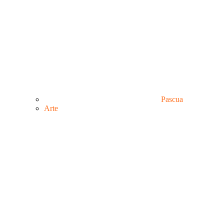
Pascua
Аrte