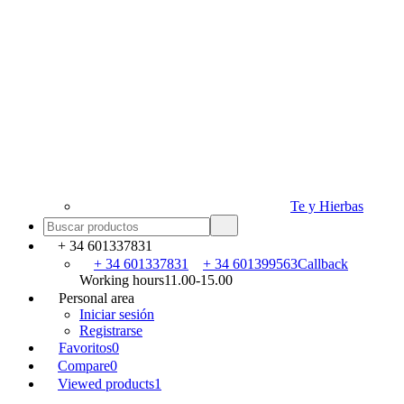
Te y Hierbas
+ 34 601337831
+ 34 601337831
+ 34 601399563
Callback
Working hours
11.00-15.00
Personal area
Iniciar sesión
Registrarse
Favoritos
0
Compare
0
Viewed products
1