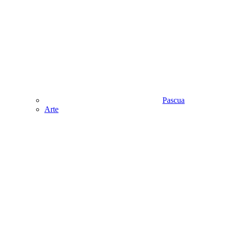
Pascua
Аrte