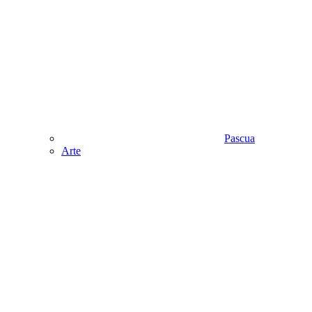
Pascua
Аrte