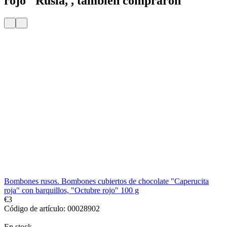
rojo" Rusia, , también compraron
Entrega
Por 24 H
Bombones rusos. Bombones cubiertos de chocolate "Caperucita
roja" con barquillos, "Оctubre rojo" 100 g
€3
Código de artículo: 00028902
En stock