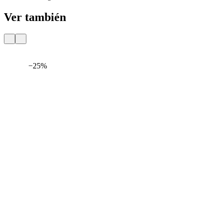
Ver también
−25%
Entrega
Por 24 H