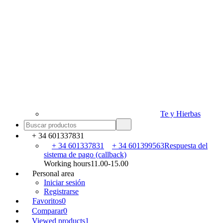
Te y Hierbas
+ 34 601337831
+ 34 601337831
+ 34 601399563
Respuesta del
sistema de pago (callback)
Working hours
11.00-15.00
Personal area
Iniciar sesión
Registrarse
Favoritos
0
Comparar
0
Viewed products
1