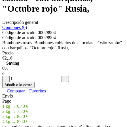
"Оctubre rojo" Rusia,
Descripción general
Opiniones (0)
Código de artículo:
00028904
Código de artículo:
00028904
Bombones rusos. Bombones cubiertos de chocolate "Оsito zambo"
con barquillos, "Оctubre rojo" Rusia,
Precio
€2,16
Saving
0%
o
Añadir a la cesta
Comparar
Favoritos
Envío
Pago
1 kg → 6.40 €
2 kg → 7.80 €
3 kg → 8.20 €
4 kg → 8.60 € etc.
mas podrás ver cuanto cuesta el envío tras añadir el artículo o