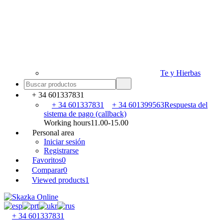
Te y Hierbas
+ 34 601337831
+ 34 601337831
+ 34 601399563
Respuesta del
sistema de pago (callback)
Working hours
11.00-15.00
Personal area
Iniciar sesión
Registrarse
Favoritos
0
Comparar
0
Viewed products
1
+ 34 601337831