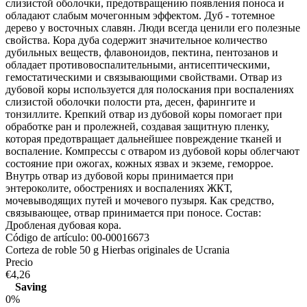
слизистой оболочки, предотвращению появления поноса и
обладают слабым мочегонным эффектом. Дуб - тотемное
дерево у восточных славян. Люди всегда ценили его полезные
свойства. Кора дуба содержит значительное количество
дубильных веществ, флавоноидов, пектина, пентозанов и
обладает противовоспалительными, антисептическими,
гемостатическими и связывающими свойствами. Отвар из
дубовой коры используется для полоскания при воспалениях
слизистой оболочки полости рта, десен, фарингите и
тонзиллите. Крепкий отвар из дубовой коры помогает при
обработке ран и пролежней, создавая защитную пленку,
которая предотвращает дальнейшее повреждение тканей и
воспаление. Компрессы с отваром из дубовой коры облегчают
состояние при ожогах, кожных язвах и экземе, геморрое.
Внутрь отвар из дубовой коры принимается при
энтероколите, обострениях и воспалениях ЖКТ,
мочевыводящих путей и мочевого пузыря. Как средство,
связывающее, отвар принимается при поносе. Состав:
Дробленая дубовая кора.
Código de artículo:
00-00016673
Corteza de roble 50 g Hierbas originales de Ucrania
Precio
€4,26
Saving
0%