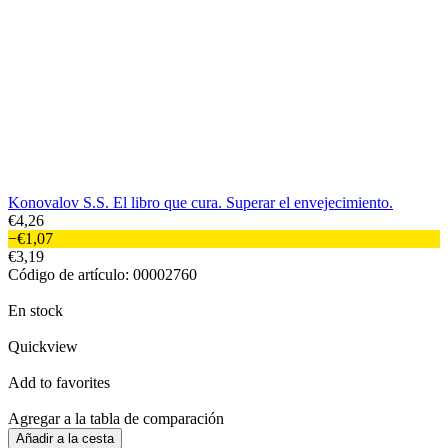
M
€
C
E
Q
Konovalov S.S. El libro que cura. Superar el envejecimiento.
A
€4,26
−€1,07
A
€3,19
Código de artículo: 00002760
En stock
Quickview
Add to favorites
Agregar a la tabla de comparación
Añadir a la cesta