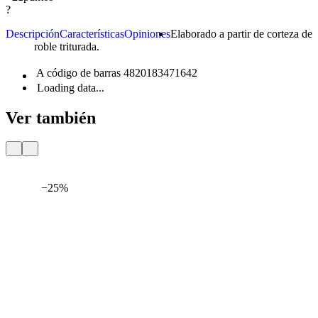
?
Descripción
Características
Opiniones
Elaborado a partir de corteza de
roble triturada.
A código de barras
4820183471642
Loading data...
Ver también
E
P
−25%
Entrega
Por 24 H