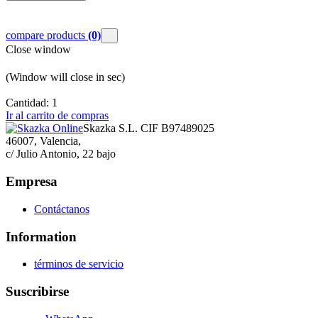
compare products
(0)
Close window
(Window will close in
sec)
Cantidad:
1
Ir al carrito de compras
Skazka S.L. CIF B97489025
46007, Valencia,
c/ Julio Antonio, 22 bajo
Empresa
Contáctanos
Information
términos de servicio
Suscribirse