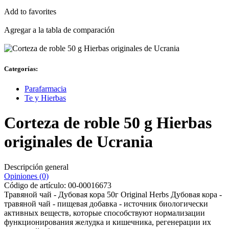
Add to favorites
Agregar a la tabla de comparación
Categorías:
Parafarmacia
Te y Hierbas
Corteza de roble 50 g Hierbas
originales de Ucrania
Descripción general
Opiniones (0)
Código de artículo:
00-00016673
Травяной чай - Дубовая кора 50г Original Herbs Дубовая кора -
травяной чай - пищевая добавка - источник биологически
активных веществ, которые способствуют нормализации
функционирования желудка и кишечника, регенерации их