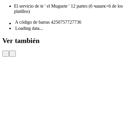
El servicio de te ' el Muguete ' 12 partes (6 чашек+6 de los
platillos)
A código de barras
4250757727736
Loading data...
Ver también
Entrega
Por 24 H