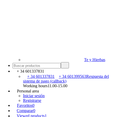
Te y Hierbas
+ 34 601337831
+ 34 601337831
+ 34 601399563
Respuesta del
sistema de pago (callback)
Working hours
11.00-15.00
Personal area
Iniciar sesión
Registrarse
Favoritos
0
Comparar
0
Viewed products
1