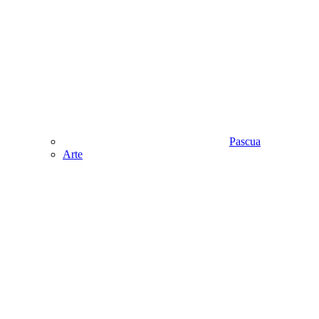
Pascua
Аrte