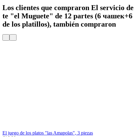
Los clientes que compraron El servicio de
te "el Muguete" de 12 partes (6 чашек+6
de los platillos), también compraron
Entrega
Por 24 H
El juego de los platos "las Amapolas", 3 piezas