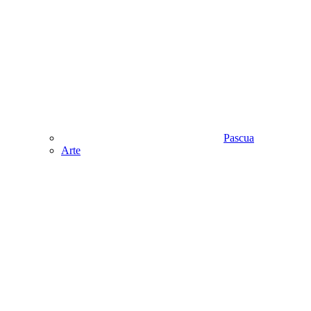
Pascua
Аrte