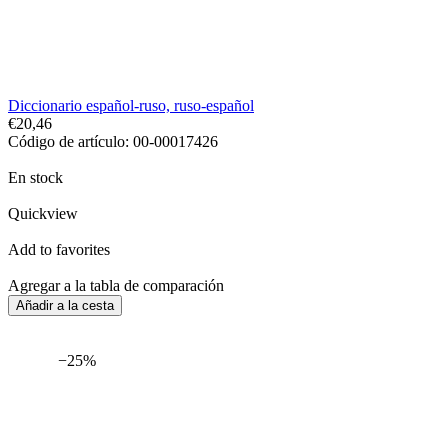
Diccionario español-ruso, ruso-español
€20,46
Código de artículo: 00-00017426
En stock
Quickview
Add to favorites
Agregar a la tabla de comparación
Añadir a la cesta
−25%
Entrega
Por 24 H