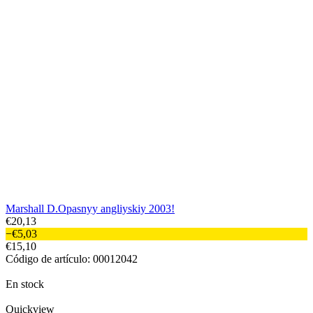
Marshall D.Opasnyy angliyskiy 2003!
€20,13
−€5,03
€15,10
Código de artículo: 00012042
En stock
Quickview