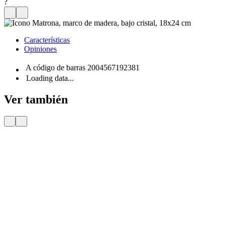
?
Características
Opiniones
A código de barras
2004567192381
Loading data...
Ver también
Entrega
Por 24 H