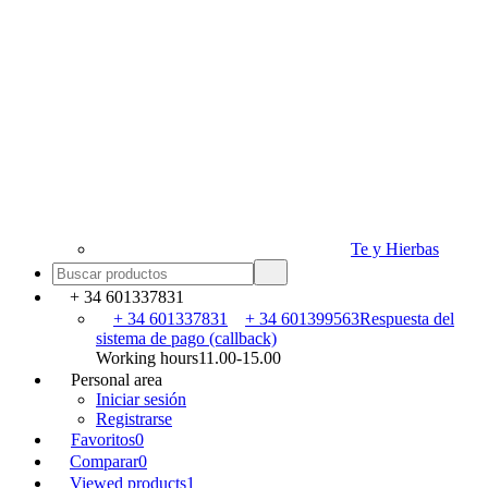
Te y Hierbas
+ 34 601337831
+ 34 601337831
+ 34 601399563
Respuesta del
sistema de pago (callback)
Working hours
11.00-15.00
Personal area
Iniciar sesión
Registrarse
Favoritos
0
Comparar
0
Viewed products
1