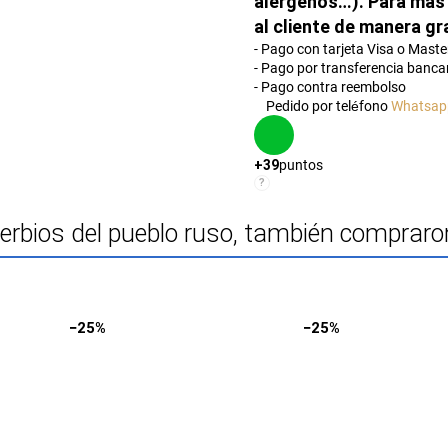
alérgenos…). Para más 
al cliente de manera gr
- Pago con tarjeta Visa o Mast
- Pago por transferencia bancar
- Pago contra reembolso
Pedido por teléfono
Whatsap
puntos
+39
?
verbios del pueblo ruso, también compraro
Entrega
Entrega
−25%
−25%
Por 24 H
Por 24 H