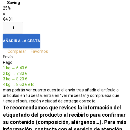
Saving
25%
o
€4,31
AÑADIR A LA CESTA
Comparar
Favoritos
Envío
Pago
1 kg → 6.40 €
2 kg → 7.80 €
3 kg → 8.20 €
4 kg → 8.60 € etc.
mas podrás ver cuanto cuesta el envío tras añadir el artículo o
artículos en tu cesta, entra en "ver mi cesta" y comprueba que
tienes el país, región y ciudad de entrega correcto.
Te recomendamos que revises la información del
etiquetado del producto al recibirlo para confirmar
su contenido (composición, alérgenos…). Para más
información, contacta con el servicio de atención