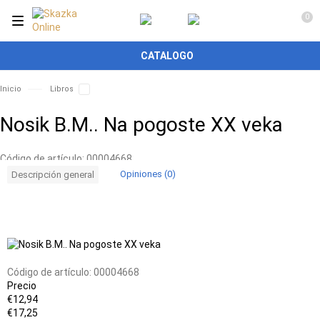
0
CATALOGO
Inicio
Libros
Nosik B.M.. Na pogoste XX veka
Código de artículo:
00004668
Opiniones (0)
Descripción general
Add
Agregar
to
a
favorites
la
tabla
Código de artículo:
00004668
de
Precio
comparación
€12,94
€17,25