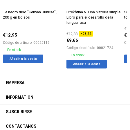
Entrega
Entrega
Por 24 H
Por 24 H
Te negro ruso "Kenyan Junrise" ,
Bitekhtina N. Una historia simple.
Set
200 g en bolsos
Libro para el desarollo de la
tor
lengua rusa
€12
€12,88
−€3,22
€12,95
€9
€9,66
Código de artículo: 00029116
Cód
Código de artículo: 00021724
En stock
En stock
Add
Agregar
Añadir a la cesta
Add
Agreg
to
a
Añadir a la cesta
to
a
favorites
la
favorites
la
tabla
tabla
de
EMPRESA
de
comparación
compa
INFORMATION
SUSCRIBIRSE
CONTÁCTANOS