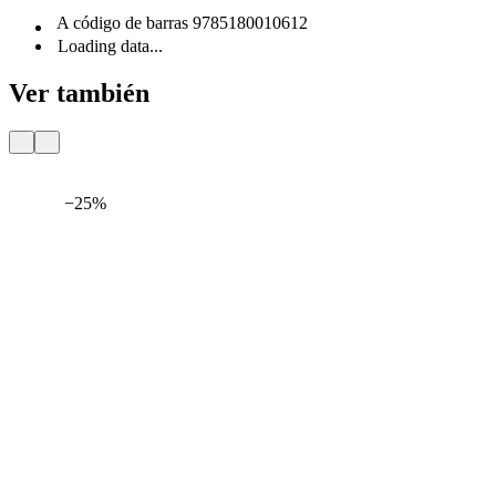
A código de barras
9785180010612
Loading data...
Ver también
−25%
Entrega
Por 24 H