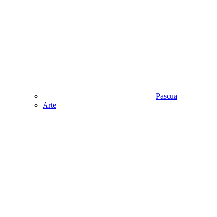
Pascua
Аrte