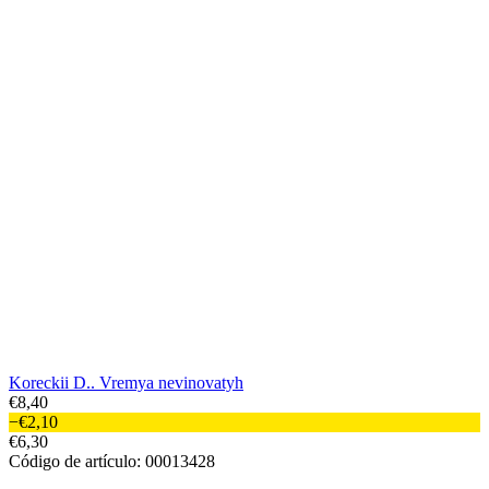
Por 24 H
Koreckii D.. Vremya nevinovatyh
€8,40
−€2,10
€6,30
Código de artículo: 00013428