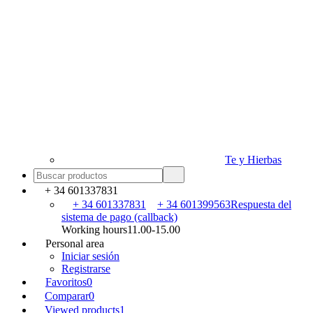
Te y Hierbas
+ 34 601337831
+ 34 601337831
+ 34 601399563
Respuesta del
sistema de pago (callback)
Working hours
11.00-15.00
Personal area
Iniciar sesión
Registrarse
Favoritos
0
Comparar
0
Viewed products
1