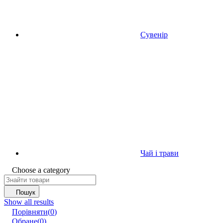
Сувенір
Чай і трави
Choose a category
Пошук
Show all results
Порівняти
(
0
)
Обране
(
0
)