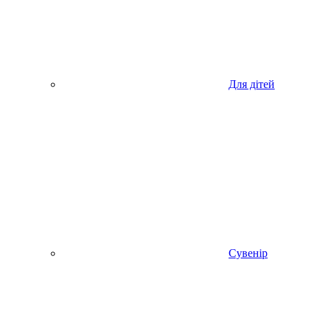
Для дітей
Сувенір