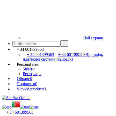
Чай і трави
+ 34 601399563
+ 34 601399563
+ 34 601399563
Відповідь
платіжної системи (callback)
Personal area
Увійти
Реєстрація
Обране
0
Порівняти
0
Viewed products
1
+ 34 601399563