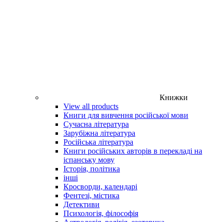
Книжки
View all products
Книги для вивчення російської мови
Сучасна література
Зарубіжна література
Російська література
Книги російських авторів в перекладі на
іспанську мову
Історія, політика
інші
Кросворди, календарі
Фентезі, містика
Детективи
Психологія, філософія