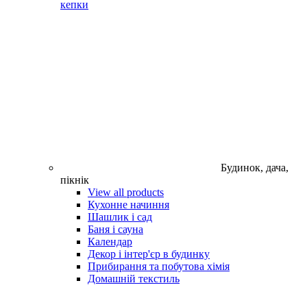
кепки
Будинок, дача,
пікнік
View all products
Кухонне начиння
Шашлик і сад
Баня і сауна
Календар
Декор і інтер'єр в будинку
Прибирання та побутова хімія
Домашній текстиль