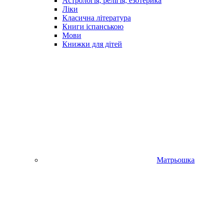
Астрологія, релігія, езотерика
Ліки
Класична література
Книги іспанською
Мови
Книжки для дітей
Матрьошка