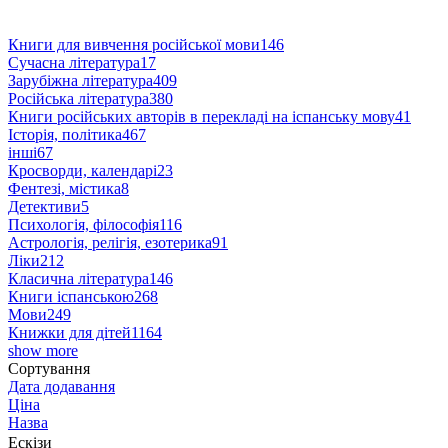
Книги для вивчення російської мови
146
Сучасна література
17
Зарубіжна література
409
Російська література
380
Книги російських авторів в перекладі на іспанську мову
41
Історія, політика
467
інші
67
Кросворди, календарі
23
Фентезі, містика
8
Детективи
5
Психологія, філософія
116
Астрологія, релігія, езотерика
91
Ліки
212
Класична література
146
Книги іспанською
268
Мови
249
Книжки для дітей
1164
show more
Сортування
Дата додавання
Ціна
Назва
Ескізи