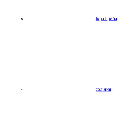
Ікра і риба
соління