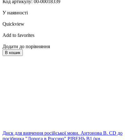
Код артикулу: 00-00018339
У наявності
Quickview
Add to favorites
Додати до порівняння
В кошик
Диск для вивчення російської мови. Антонова В. CD до
посібника "Дорога в Россию" РІВЕНЬ В1 (кн.