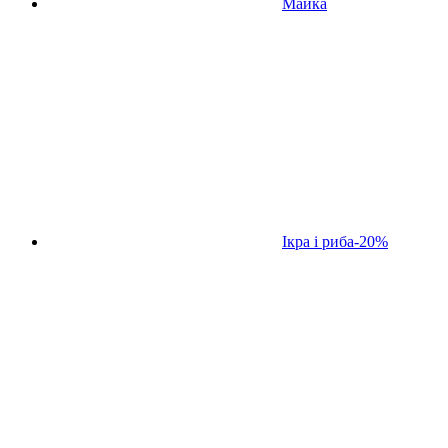
Майка
Ікра і риба
-20%