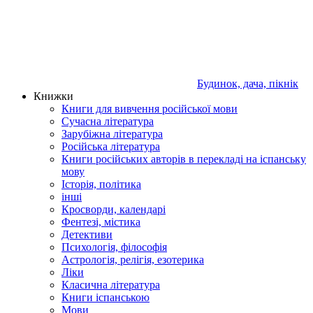
Будинок, дача, пікнік
Книжки
Книги для вивчення російської мови
Сучасна література
Зарубіжна література
Російська література
Книги російських авторів в перекладі на іспанську
мову
Історія, політика
інші
Кросворди, календарі
Фентезі, містика
Детективи
Психологія, філософія
Астрологія, релігія, езотерика
Ліки
Класична література
Книги іспанською
Мови