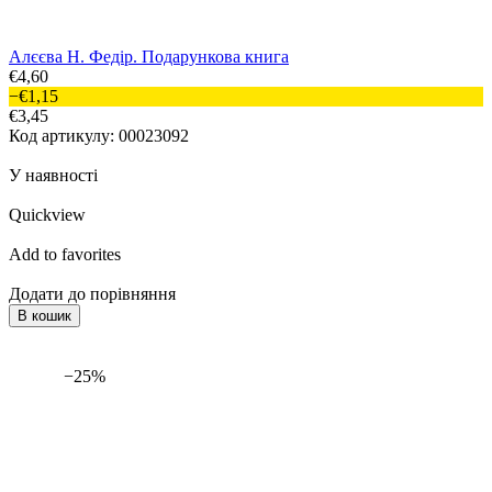
Алєєва Н. Федір. Подарункова книга
€4,60
−€1,15
€3,45
Код артикулу: 00023092
У наявності
Quickview
Add to favorites
Додати до порівняння
В кошик
−25%