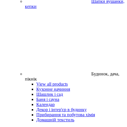
Шапки вушанки,
кепки
Будинок, дача,
пікнік
View all products
Кухонне начиння
Шашлик і сад
Баня і сауна
Календар
Декор і інтер'єр в будинку
Прибирання та побутова хімія
Домашній текстиль