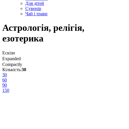
Для дітей
Сувенір
Чай і трави
Астрологія, релігія,
езотерика
Ескізи
Expanded
Compactly
Кількість:
30
30
60
90
150