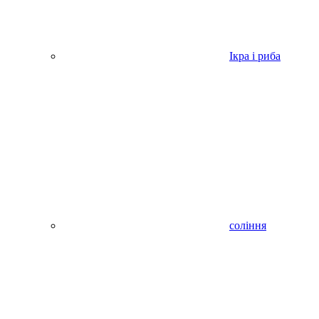
Ікра і риба
соління