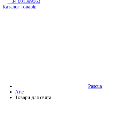
+ 34 601399563
Каталог товарів
Pascua
Аrte
Товари для свята