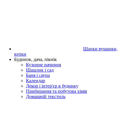
Шапки вушанки,
кепки
Будинок, дача, пікнік
Кухонне начиння
Шашлик і сад
Баня і сауна
Календар
Декор і інтер'єр в будинку
Прибирання та побутова хімія
Домашній текстиль