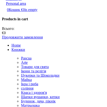
Personal area
0
Кошик
€0
is empty
Products in cart
Всього:
€0
Продовжити замовлення
Home
Книжки
Pascua
Аrte
Товари для свята
Ікони та релігія
Цукерки та Шоколадки
Майка
Ікра і риба
соління
Краса і здоров'я
Шапки вушанки, кепки
Будинок, дача, пікнік
Матрьошка