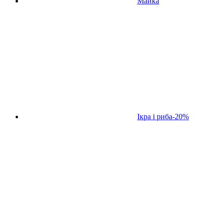
Майка
Ікра і риба
-20%