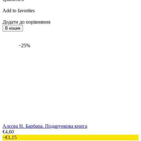
Add to favorites
Додати до порівняння
В кошик
−25%
Алєєва Н. Барбара. Подарункова книга
€4,60
−€1,15