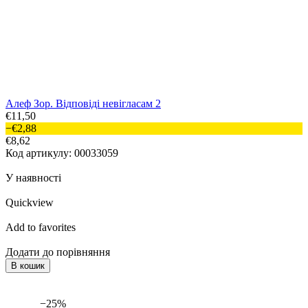
Алеф Зор. Відповіді невігласам 2
€11,50
−€2,88
€8,62
Код артикулу: 00033059
У наявності
Quickview
Add to favorites
Додати до порівняння
В кошик
−25%