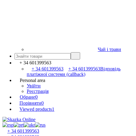
Чай і трави
+ 34 601399563
+ 34 601399563
+ 34 601399563
Відповідь
платіжної системи (callback)
Personal area
Увійти
Реєстрація
Обране
0
Порівняти
0
Viewed products
1
+ 34 601399563