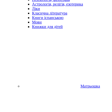
Астрологія, релігія, езотерика
Ліки
Класична література
Книги іспанською
Мови
Книжки для дітей
Матрьошка