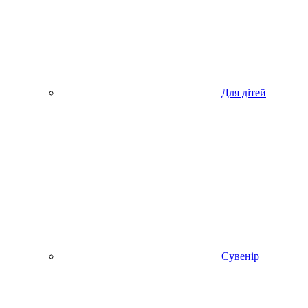
Для дітей
Сувенір