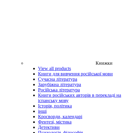
Книжки
View all products
Книги для вивчення російської мови
Сучасна література
Зарубіжна література
Російська література
Книги російських авторів в перекладі на
іспанську мову
Історія, політика
інші
Кросворди, календарі
Фентезі, містика
Детективи
Психологія, філософія