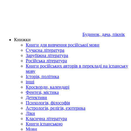
Будинок, дача, пікнік
Книжки
Книги для вивчення російської мови
Сучасна література
Зарубіжна література
Російська література
Книги російських авторів в перекладі на іспанську
мову
Історія, політика
інші
Кросворди, календарі
Фентезі, містика
Детективи
Психологія, філософія
Астрологія, релігія, езотерика
Ліки
Класична література
Книги іспанською
Мови