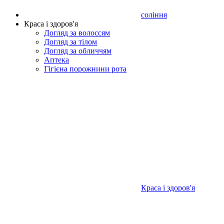
соління
Краса і здоров'я
Догляд за волоссям
Догляд за тілом
Догляд за обличчям
Аптека
Гігієна порожнини рота
Краса і здоров'я