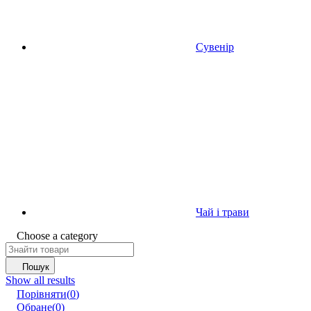
Сувенір
Чай і трави
Choose a category
Пошук
Show all results
Порівняти
(
0
)
Обране
(
0
)