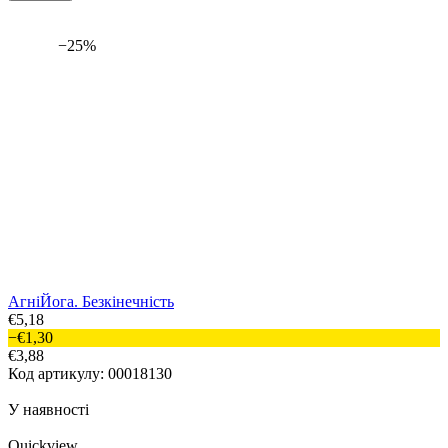
−25%
АгніЙога. Безкінечність
€5,18
−€1,30
€3,88
Код артикулу: 00018130
У наявності
Quickview